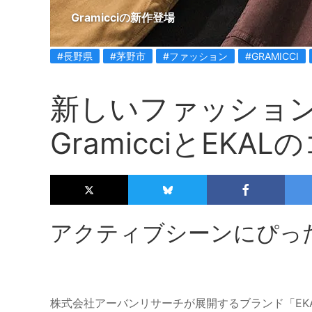
Gramicciの新作登場
#長野県
#茅野市
#ファッション
#GRAMICCI
新しいファッショ
GramicciとEK
アクティブシーンにぴっ
株式会社アーバンリサーチが展開するブランド「EKAL