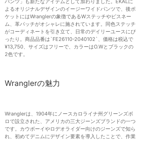
パンツ」も新たなアイテムとして加わりました。EKALに
よるオリジナルデザインのイージーワイドパンツで、後ポ
ケットにはWranglerの象徴であるWステッチやピスネー
ム、革パッチがオシャレに施されています。同色ステッチ
がコーディネートを引き立て、日常のデイリーユースにぴ
ったり。商品品番は`FE26110-2040102`、価格は税込で
¥13,750、サイズはフリーで、カラーはO.Wとブラックの
2色です。
Wranglerの魅力
Wranglerは、1904年にノースカロライナ州グリーンズボ
ロで設立された、アメリカの三大ジーンズブランドの一つ
です。カウボーイやロデオライダー向けのジーンズで知ら
れ、初めてデニムにデザイン要素を導入したことで、作業