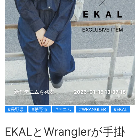
新作デニムを発表
2026-01-15 13:37:18
#長野県
#茅野市
#デニム
#WRANGLER
#EKAL
EKALとWranglerが手掛