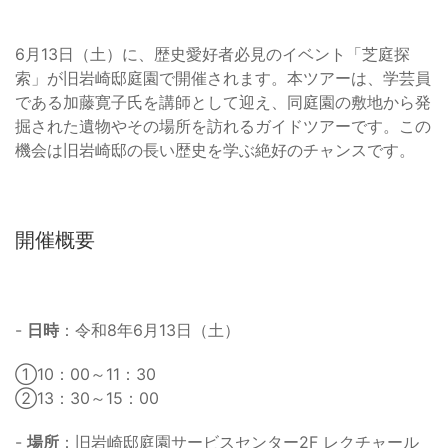
6月13日（土）に、歴史愛好者必見のイベント「芝庭探
索」が旧岩崎邸庭園で開催されます。本ツアーは、学芸員
である加藤寛子氏を講師として迎え、同庭園の敷地から発
掘された遺物やその場所を訪れるガイドツアーです。この
機会は旧岩崎邸の長い歴史を学ぶ絶好のチャンスです。
開催概要
-
日時
：令和8年6月13日（土）
①10：00～11：30
②13：30～15：00
-
場所
：旧岩崎邸庭園サービスセンター2F レクチャール