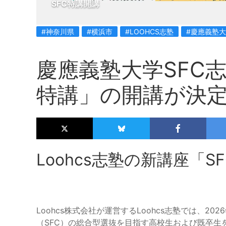
SFC特講開講
#神奈川県
#横浜市
#LOOHCS志塾
#慶應義塾
慶應義塾大学SFC
特講」の開講が決
Loohcs志塾の新講座「
Loohcs株式会社が運営するLoohcs志塾では、2
（SFC）の総合型選抜を目指す高校生および既卒生