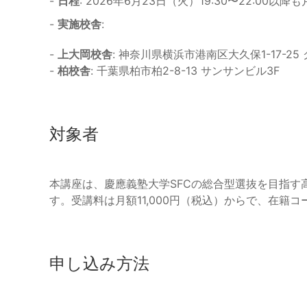
-
日程
: 2026年6月23日（火）19:30〜22:00以
-
実施校舎
:
-
上大岡校舎
: 神奈川県横浜市港南区大久保1-17-2
-
柏校舎
: 千葉県柏市柏2-8-13 サンサンビル3F
対象者
本講座は、慶應義塾大学SFCの総合型選抜を目指す
す。受講料は月額11,000円（税込）からで、在籍
申し込み方法