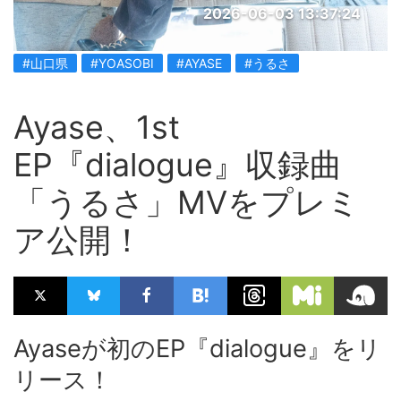
2026-06-03 13:37:24
#山口県
#YOASOBI
#AYASE
#うるさ
Ayase、1st
EP『dialogue』収録曲
「うるさ」MVをプレミ
ア公開！
Ayaseが初のEP『dialogue』をリ
リース！