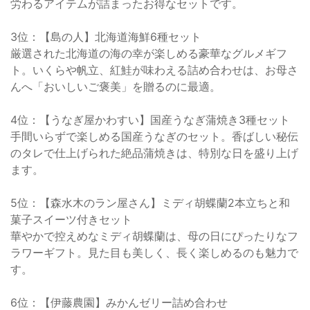
労わるアイテムが詰まったお得なセットです。
3位：【島の人】北海道海鮮6種セット
厳選された北海道の海の幸が楽しめる豪華なグルメギフ
ト。いくらや帆立、紅鮭が味わえる詰め合わせは、お母さ
んへ「おいしいご褒美」を贈るのに最適。
4位：【うなぎ屋かわすい】国産うなぎ蒲焼き3種セット
手間いらずで楽しめる国産うなぎのセット。香ばしい秘伝
のタレで仕上げられた絶品蒲焼きは、特別な日を盛り上げ
ます。
5位：【森水木のラン屋さん】ミディ胡蝶蘭2本立ちと和
菓子スイーツ付きセット
華やかで控えめなミディ胡蝶蘭は、母の日にぴったりなフ
ラワーギフト。見た目も美しく、長く楽しめるのも魅力で
す。
6位：【伊藤農園】みかんゼリー詰め合わせ