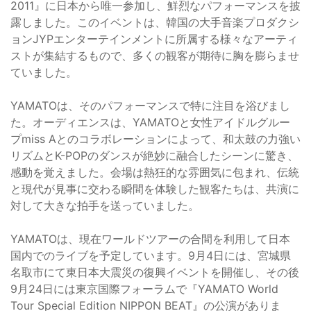
2011』に日本から唯一参加し、鮮烈なパフォーマンスを披
露しました。このイベントは、韓国の大手音楽プロダクシ
ョンJYPエンターテインメントに所属する様々なアーティ
ストが集結するもので、多くの観客が期待に胸を膨らませ
ていました。
YAMATOは、そのパフォーマンスで特に注目を浴びまし
た。オーディエンスは、YAMATOと女性アイドルグルー
プmiss Aとのコラボレーションによって、和太鼓の力強い
リズムとK-POPのダンスが絶妙に融合したシーンに驚き、
感動を覚えました。会場は熱狂的な雰囲気に包まれ、伝統
と現代が見事に交わる瞬間を体験した観客たちは、共演に
対して大きな拍手を送っていました。
YAMATOは、現在ワールドツアーの合間を利用して日本
国内でのライブを予定しています。9月4日には、宮城県
名取市にて東日本大震災の復興イベントを開催し、その後
9月24日には東京国際フォーラムで『YAMATO World
Tour Special Edition NIPPON BEAT』の公演がありま