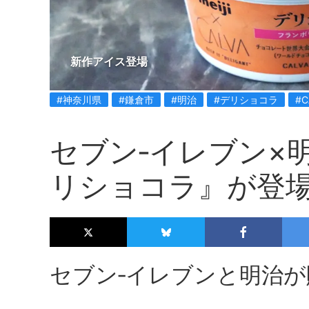
新作アイス登場
#神奈川県
#鎌倉市
#明治
#デリショコラ
#C
セブン‐イレブン×
リショコラ』が登
セブン‐イレブンと明治