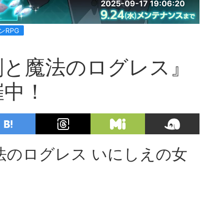
2025-09-17 19:06:20
ンRPG
剣と魔法のログレス』
催中！
法のログレス いにしえの女