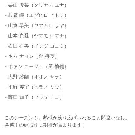
- 栗山 優菜（クリヤマ ユナ）
- 枝廣 瞳（エダヒロ ヒトミ）
- 山室 早矢（ヤマムロ サヤ）
- 山本 真愛（ヤマモト マナ）
- 石田 心美（イシダ ココミ）
- キム ナヨン（金 娜英）
- ホァン ユージェ（黃 愉偼）
- 大野 紗蘭（オオノ サラ）
- 平野 美宇（ヒラノ ミウ）
- 藤田 知子（フジタ チコ）
このシーズンも、熱戦が繰り広げられること間違いなし。
各選手の頑張りに期待が高まります！