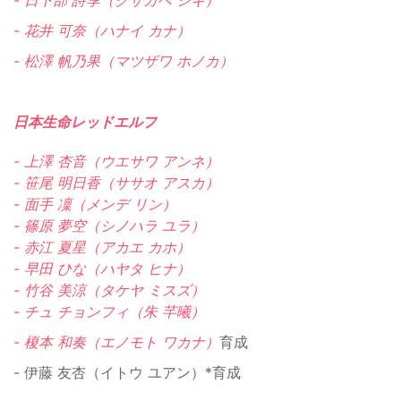
- 日下部 詩季（クサカベ シキ）
- 花井 可奈（ハナイ カナ）
- 松澤 帆乃果（マツザワ ホノカ）
日本生命レッドエルフ
- 上澤 杏音（ウエサワ アンネ）
- 笹尾 明日香（ササオ アスカ）
- 面手 凜（メンデ リン）
- 篠原 夢空（シノハラ ユラ）
- 赤江 夏星（アカエ カホ）
- 早田 ひな（ハヤタ ヒナ）
- 竹谷 美涼（タケヤ ミスズ）
- チュ チョンフィ（朱 芊曦）
- 榎本 和奏（エノモト ワカナ）
育成
- 伊藤 友杏（イトウ ユアン）*育成