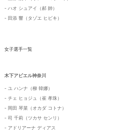
- ハオ シュアイ（郝 帥）
- 田添 響（タゾエ ヒビキ）
女子選手一覧
木下アビエル神奈川
- ユ ハンナ（柳 韓娜）
- チェ ヒョジュ（崔 孝珠）
- 岡田 琴菜（オカダ コトナ）
- 司 千莉（ツカサ センリ）
- アドリアーナ ディアス