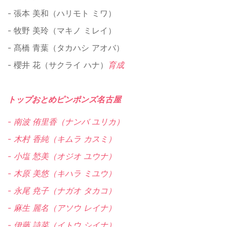
- 張本 美和（ハリモト ミワ）
- 牧野 美玲（マキノ ミレイ）
- 髙橋 青葉（タカハシ アオバ）
- 櫻井 花（サクライ ハナ）
育成
トップおとめピンポンズ名古屋
- 南波 侑里香（ナンバ ユリカ）
- 木村 香純（キムラ カスミ）
- 小塩 悐美（オジオ ユウナ）
- 木原 美悠（キハラ ミユウ）
- 永尾 尭子（ナガオ タカコ）
- 麻生 麗名（アソウ レイナ）
- 伊藤 詩菜（イトウ シイナ）