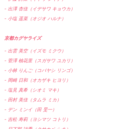
- 出澤 杏佳（イデサワ キョウカ）
- 小塩 遥菜（オジオ ハルナ）
京都カグヤライズ
- 出雲 美空（イズモ ミクウ）
- 菅澤 柚花里（スガサワ ユカリ）
- 小林 りんご（コバヤシ リンゴ）
- 岡崎 日和（オカザキ ヒヨリ）
- 塩見 真希（シオミ マキ）
- 田村 美佳（タムラ ミカ）
- デン ミンイ（田 旻一）
- 吉松 寿莉（ヨシマツ コトリ）