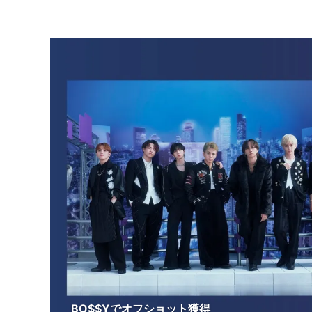
BO$$Yでオフショット獲得