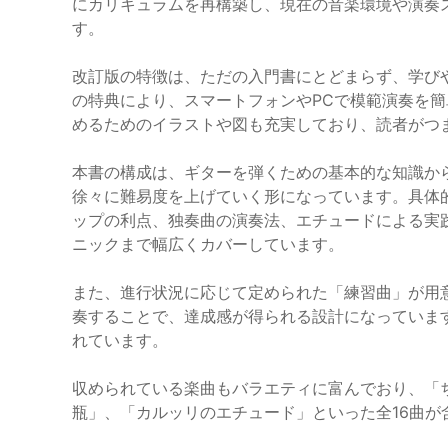
にカリキュラムを再構築し、現在の音楽環境や演奏
す。
改訂版の特徴は、ただの入門書にとどまらず、学び
の特典により、スマートフォンやPCで模範演奏を
めるためのイラストや図も充実しており、読者がつ
本書の構成は、ギターを弾くための基本的な知識か
徐々に難易度を上げていく形になっています。具体
ップの利点、独奏曲の演奏法、エチュードによる実
ニックまで幅広くカバーしています。
また、進行状況に応じて定められた「練習曲」が用
奏することで、達成感が得られる設計になっていま
れています。
収められている楽曲もバラエティに富んでおり、「
瓶」、「カルッリのエチュード」といった全16曲が