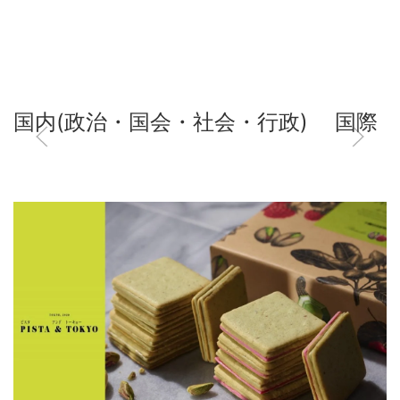
国内(政治・国会・社会・行政)
国際