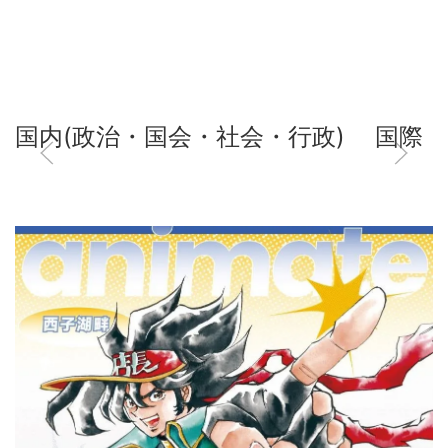
国内(政治・国会・社会・行政)
国際