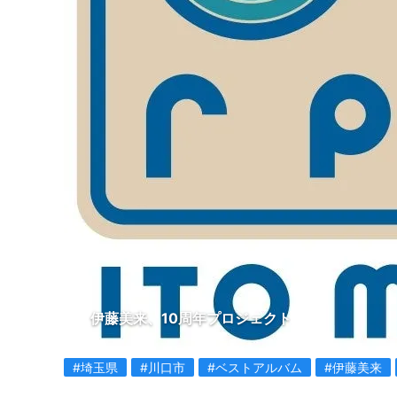
伊藤美来、10周年プロジェクト
#埼玉県
#川口市
#ベストアルバム
#伊藤美来