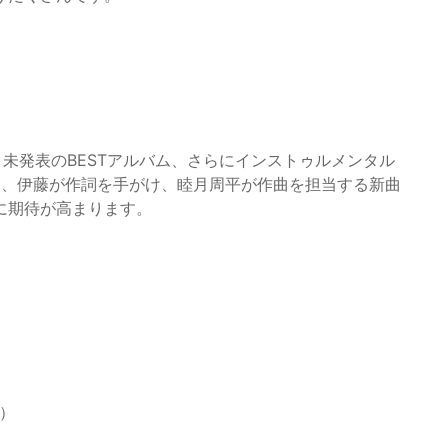
と、未発表のBESTアルバム、さらにインストゥルメンタル
は、伊藤が作詞を手がけ、睦月周平が作曲を担当する新曲
に期待が高まります。
歌）