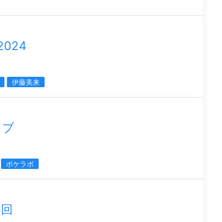
2024
伊藤美来
イブ
ポケラボ
終回