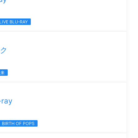
LIVE BLU-RAY
ック
美来
ray
BIRTH OF POPS