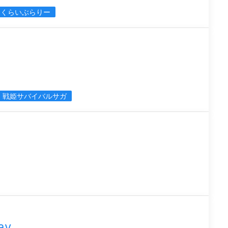
っくらいぶらりー
戦姫サバイバルサガ
ay