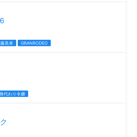
6
伊藤美来
GRANRODEO
身代わり令嬢
ック