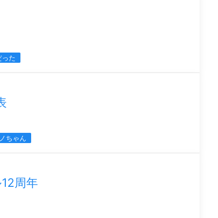
メ
だった
表
ノちゃん
12周年