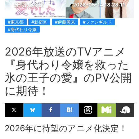
身代わり令嬢
2026-05-14 18:28:11
#東京都
#新宿区
#伊藤美来
#ファンギルド
#身代わり令嬢
2026年放送のTVアニメ
『身代わり令嬢を救った
氷の王子の愛』のPV公開
に期待！
2026年に待望のアニメ化決定！