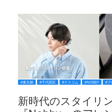
新アレンジアイロン登場
#東京都
#千代田区
#テスコム
#NOBBY
#ア
新時代のスタイリ