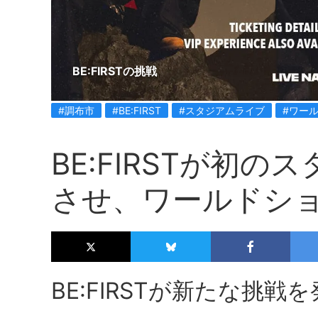
BE:FIRSTの挑戦
#調布市
#BE:FIRST
#スタジアムライブ
#ワー
BE:FIRSTが初
させ、ワールドシ
BE:FIRSTが新たな挑戦