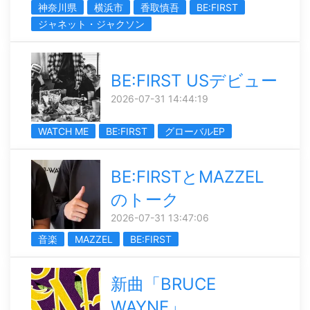
神奈川県
横浜市
香取慎吾
BE:FIRST
ジャネット・ジャクソン
BE:FIRST USデビュー
2026-07-31 14:44:19
WATCH ME
BE:FIRST
グローバルEP
BE:FIRSTとMAZZEL
のトーク
2026-07-31 13:47:06
音楽
MAZZEL
BE:FIRST
新曲「BRUCE
WAYNE」