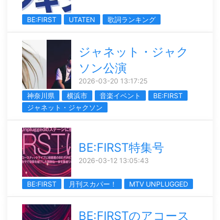
BE:FIRST
UTATEN
歌詞ランキング
ジャネット・ジャク
ソン公演
2026-03-20 13:17:25
神奈川県
横浜市
音楽イベント
BE:FIRST
ジャネット・ジャクソン
BE:FIRST特集号
2026-03-12 13:05:43
BE:FIRST
月刊スカパー！
MTV UNPLUGGED
BE:FIRSTのアコース