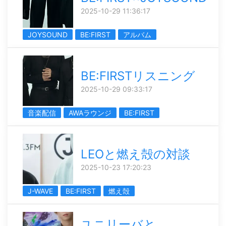
2025-10-29 11:36:17
JOYSOUND
BE:FIRST
アルバム
BE:FIRSTリスニング
2025-10-29 09:33:17
音楽配信
AWAラウンジ
BE:FIRST
LEOと燃え殻の対談
2025-10-23 17:20:23
J-WAVE
BE:FIRST
燃え殻
ユニリーバと