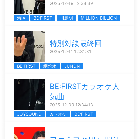
2025-12-19 12:38:39
港区
BE:FIRST
川島明
MILLION BILLION
特別対談最終回
2025-12-11 12:31:31
BE:FIRST
綱啓永
JUNON
BE:FIRSTカラオケ人
気曲
2025-12-09 12:34:13
JOYSOUND
カラオケ
BE:FIRST