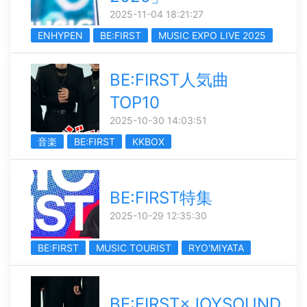
2025-11-04 18:21:27
ENHYPEN
BE:FIRST
MUSIC EXPO LIVE 2025
BE:FIRST人気曲
TOP10
2025-10-30 14:03:51
音楽
BE:FIRST
KKBOX
BE:FIRST特集
2025-10-29 12:35:30
BE:FIRST
MUSIC TOURIST
RYO'MIYATA
BE:FIRST×JOYSOUND