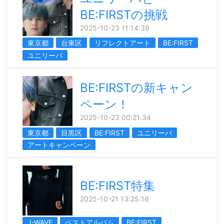
BE:FIRSTの挑戦
2025-10-23 11:14:39
東京都
台東区
リフレクトアート
BE:FIRST
ユニリーバ
BE:FIRSTの新キャン
ペーン！
2025-10-23 00:21:34
東京都
目黒区
BE:FIRST
ユニリーバ
アートキャンペーン
BE:FIRST特集
2025-10-21 13:25:16
J-WAVE
ベストアルバム
BE:FIRST