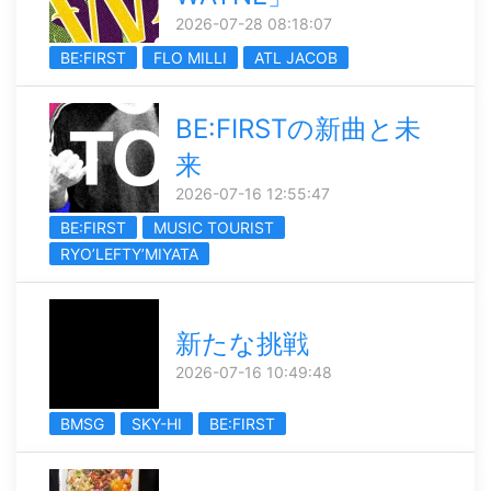
2026-07-28 08:18:07
BE:FIRST
FLO MILLI
ATL JACOB
BE:FIRSTの新曲と未
来
2026-07-16 12:55:47
BE:FIRST
MUSIC TOURIST
RYO’LEFTY’MIYATA
新たな挑戦
2026-07-16 10:49:48
BMSG
SKY-HI
BE:FIRST