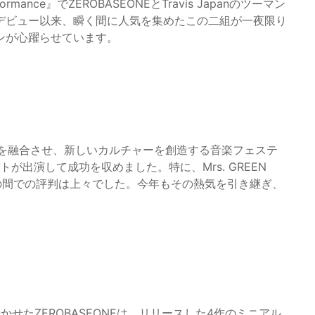
mance』でZEROBASEONEとTravis Japanのツーマン
デビュー以来、瞬く間に人気を集めたこの二組が一夜限り
ンが心躍らせています。
ジャンルを融合させ、新しいカルチャーを創造する音楽フェステ
が出演して成功を収めました。特に、Mrs. GREEN
ァンの間での評判は上々でした。今年もその熱気を引き継ぎ、
せたZEROBASEONEは、リリースした4作のミニアル