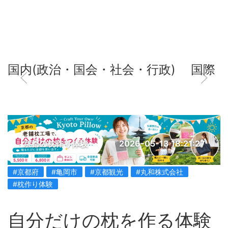
国内(政治・国会・社会・行政)
国際
京都の枕作り体験
2026-05-13 18:21:27
#京都府
#亀岡市
#京都観光
#丸和株式会社
#枕作り体験
自分だけの枕を作る体験