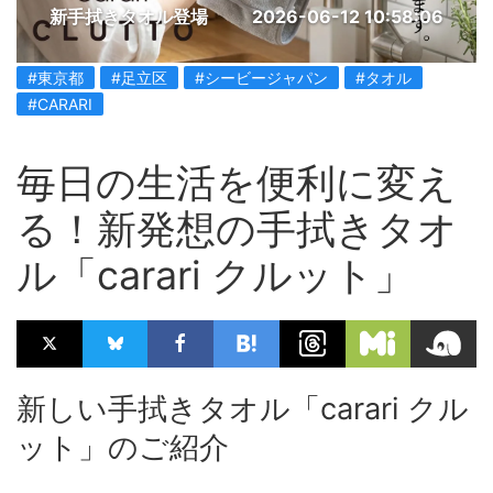
新手拭きタオル登場
2026-06-12 10:58:06
#東京都
#足立区
#シービージャパン
#タオル
#CARARI
毎日の生活を便利に変え
る！新発想の手拭きタオ
ル「carari クルット」
新しい手拭きタオル「carari クル
ット」のご紹介