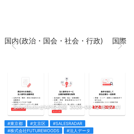
国内(政治・国会・社会・行政)
国際
SalesRadarがAPIを公開
2026-06-12 18:07:41
#東京都
#文京区
#SALESRADAR
#株式会社FUTUREWOODS
#法人データ