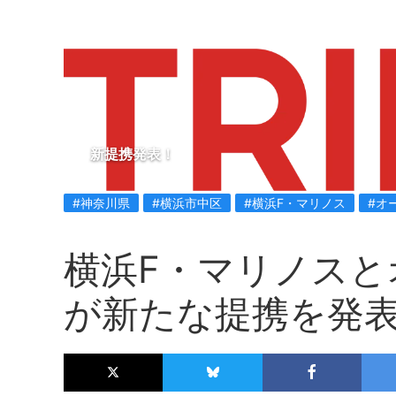
新提携発表！
#神奈川県
#横浜市中区
#横浜F・マリノス
#オ
横浜F・マリノスと
が新たな提携を発