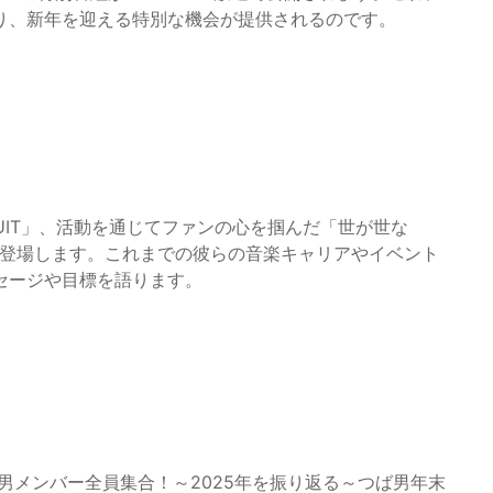
り、新年を迎える特別な機会が提供されるのです。
FRUIT」、活動を通じてファンの心を掴んだ「世が世な
番に登場します。これまでの彼らの音楽キャリアやイベント
セージや目標を語ります。
ば男メンバー全員集合！～2025年を振り返る～つば男年末