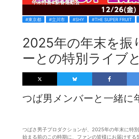
年末特番&新春運動会
#東京都
#立川市
#SHY
#THE SUPER FRUIT
2025年の年末を
ーとの特別ライブ
つば男メンバーと一緒に
つばさ男子プロダクションが、2025年の年末に特
始まる前のこの時期に、ファンの皆様にお届けする