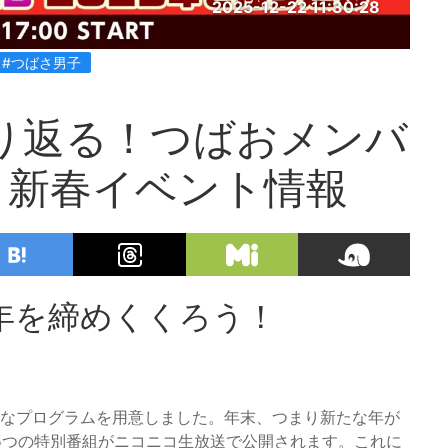
2025-12-22 11:30:28
#つばさ男子
振り返る！つばおメンバ
と新春イベント情報
年を締めくくろう！
別なプログラムを用意しました。年末、つまり新たな年が
5つの特別番組がニコニコ生放送で公開されます。これに