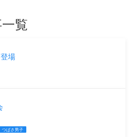
事一覧
Y登場
会
つばさ男子