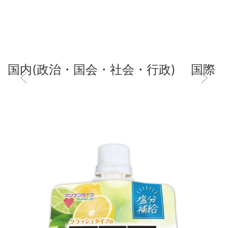
国内(政治・国会・社会・行政)
国際