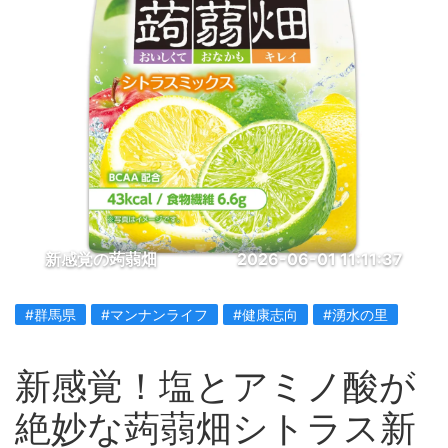
新感覚の蒟蒻畑
2026-06-01 11:11:37
#群馬県
#マンナンライフ
#健康志向
#湧水の里
新感覚！塩とアミノ酸が
絶妙な蒟蒻畑シトラス新