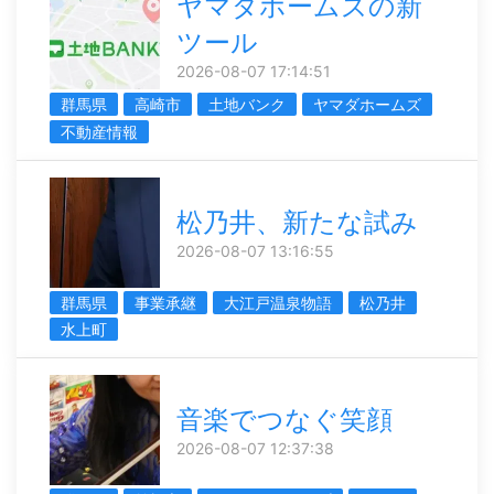
ヤマダホームズの新
ツール
2026-08-07 17:14:51
群馬県
高崎市
土地バンク
ヤマダホームズ
不動産情報
松乃井、新たな試み
2026-08-07 13:16:55
群馬県
事業承継
大江戸温泉物語
松乃井
水上町
音楽でつなぐ笑顔
2026-08-07 12:37:38