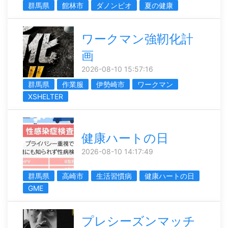
群馬県
館林市
ダノンビオ
夏の健康
ワークマン強靭化計
画
2026-08-10 15:57:16
群馬県
作業服
伊勢崎市
ワークマン
XSHELTER
健康ハートの日
2026-08-10 14:17:49
群馬県
高崎市
生活習慣病
健康ハートの日
GME
プレシーズンマッチ