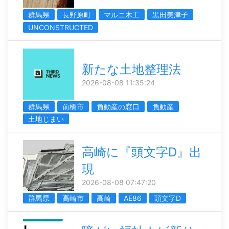
群馬県
長野原町
マルニ木工
黒田美津子
UNCONSTRUCTED
新たな土地整理法
2026-08-08 11:35:24
群馬県
前橋市
負動産の窓口
負動産
土地じまい
高崎に『頭文字D』出
現
2026-08-08 07:47:20
群馬県
高崎市
高崎
AE86
頭文字D