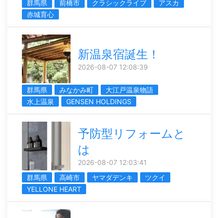
群馬県
前橋市
クラシックライブ
アスカ
赤城育心
新温泉宿誕生！
2026-08-07 12:08:39
群馬県
みなかみ町
大江戸温泉物語
水上温泉
GENSEN HOLDINGS
予防型リフォームと
は
2026-08-07 12:03:41
群馬県
高崎市
ヤマダデンキ
ツクイ
YELLONE HEART