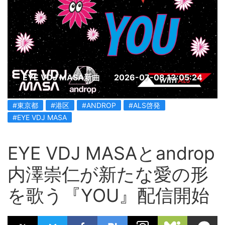
EYE VDJ MASA新曲
2026-07-08 13:05:24
#東京都
#港区
#ANDROP
#ALS啓発
#EYE VDJ MASA
EYE VDJ MASAとandrop
内澤崇仁が新たな愛の形
を歌う『YOU』配信開始