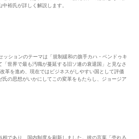
山中裕氏が詳しく解説します。
インセッションのテーマは「規制緩和の旗手カハ・ベンドゥキ
かつて「世界で最も汚職が蔓延する旧ソ連の衰退国」と見なさ
な改革を進め、現在ではビジネスがしやすい国として評価
ゼ氏の思想がいかにしてこの変革をもたらし、ジョージア
当相であり、国内制度を刷新しました。彼の言葉「売れる