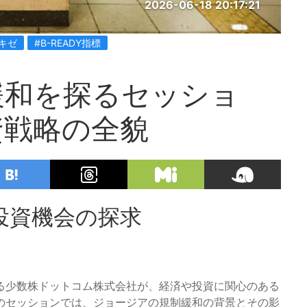
2026-06-18 20:17:21
キゼ
#B-READY指標
緩和を探るセッショ
資戦略の全貌
投資機会の探求
る少数株ドットコム株式会社が、経済や投資に関心のある
のセッションでは、ジョージアの規制緩和の背景とその影