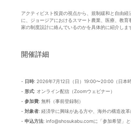
アクティビスト投資の視点から、規制緩和と自由経
に、ジョージアにおけるスマート農業、医療、教育
家の制度設計に絡んでいるのかを具体的に紹介しま
開催詳細
-
日時
: 2026年7月12日（日）19:00〜20:00（日
-
形式
: オンライン配信（Zoomウェビナー）
-
参加費
: 無料（事前登録制）
-
対象者
: 経済学に興味がある方や、海外の構造改
-
申込方法
:
info@shosukabu.com
に「参加希望」と