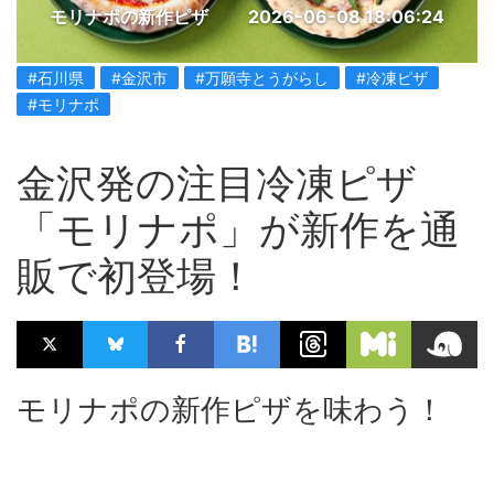
モリナポの新作ピザ
2026-06-08 18:06:24
#石川県
#金沢市
#万願寺とうがらし
#冷凍ピザ
#モリナポ
金沢発の注目冷凍ピザ
「モリナポ」が新作を通
販で初登場！
モリナポの新作ピザを味わう！