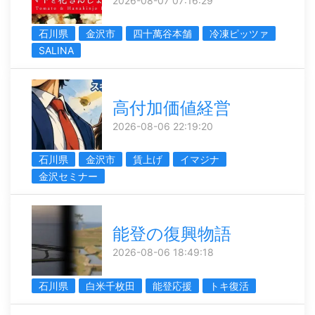
2026-08-07 07:16:29
石川県
金沢市
四十萬谷本舗
冷凍ピッツァ
SALINA
高付加価値経営
2026-08-06 22:19:20
石川県
金沢市
賃上げ
イマジナ
金沢セミナー
能登の復興物語
2026-08-06 18:49:18
石川県
白米千枚田
能登応援
トキ復活