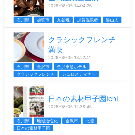
2026-08-05 14:04:26
石川県
加賀市
九谷焼
加賀温泉郷
魯山人
クラシックフレンチ
満喫
2026-08-05 13:22:41
石川県
金沢市
金沢東急ホテル
クラシックフレンチ
シュロスディナー
日本の素材甲子園ichi
2026-08-05 12:38:45
石川県
地域活性化
金沢市
北陸
日本の素材甲子園