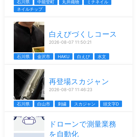
石川県
中能登町
丸井織物
ミチネイル
ネイルチップ
白えびづくしコース
2026-08-07 11:50:21
石川県
金沢市
HAKU
白えび
水文
再登場スカジャン
2026-08-07 11:46:23
石川県
白山市
刺繍
スカジャン
頭文字D
ドローンで測量業務
を自動化