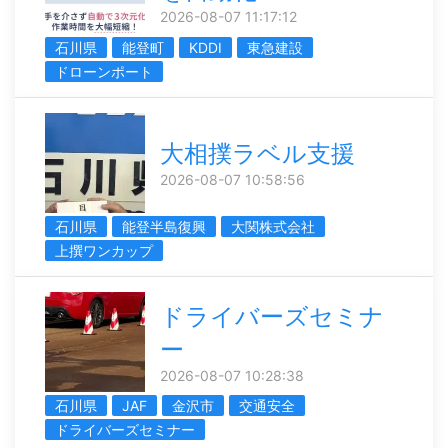
2026-08-07 11:17:12
石川県
能登町
KDDI
東急建設
ドローンポート
大相撲ラベル支援
2026-08-07 10:58:56
石川県
能登半島復興
大関株式会社
上撰ワンカップ
ドライバーズセミナ
ー
2026-08-07 10:28:38
石川県
JAF
金沢市
交通安全
ドライバーズセミナー