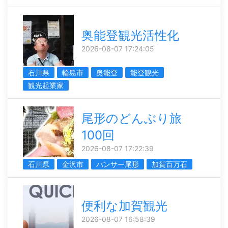
奥能登観光活性化
2026-08-07 17:24:05
石川県
輪島市
奥能登
能登観光
観光起業家
尾形のどんぶり旅
100回
2026-08-07 17:22:39
石川県
金沢市
パンサー尾形
加賀百万石
便利な加賀観光
2026-08-07 16:58:39