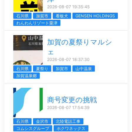
2026-08-07 19:35:45
石川県
加賀市
看板犬
GENSEN HOLDINGS
わんわんリゾート粟津
加賀の夏祭りマルシ
ェ
2026-08-07 18:37:30
石川県
夏祭り
加賀市
山中温泉
加賀温泉郷
商号変更の挑戦
2026-08-07 17:54:39
石川県
金沢市
北陸電話工事
コムシスグループ
ホクワネックス