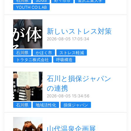
石川県
SDGS
野々市市
金沢工業大学
YOUTH CO:LAB
新しいストレス対策
2026-08-05 17:05:34
石川県
かほく市
ストレス軽減
トラタニ株式会社
呼吸構造
石川と損保ジャパン
の連携
2026-08-05 15:34:56
石川県
地域活性化
損保ジャパン
山代温泉企画展