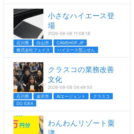
小さなハイエース登
場
2026-08-08 11:08:18
石川県
白山市
CAMSHOP.JP
株式会社フェイス
ハイエース型ふせん
クラスコの業務改善
文化
2026-08-08 04:49:50
石川県
金沢市
AIエージェント
クラスコ
DO IDEA
わんわんリゾート粟
津