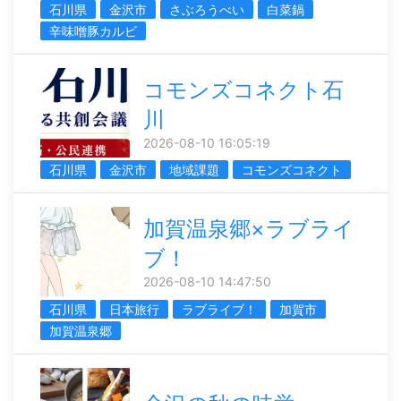
石川県
金沢市
さぶろうべい
白菜鍋
辛味噌豚カルビ
コモンズコネクト石
川
2026-08-10 16:05:19
石川県
金沢市
地域課題
コモンズコネクト
加賀温泉郷×ラブライ
ブ！
2026-08-10 14:47:50
石川県
日本旅行
ラブライブ！
加賀市
加賀温泉郷