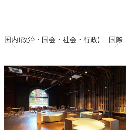
国内(政治・国会・社会・行政)
国際