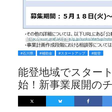
能登スタートアップ支援
#石川県
#補助金
#スタートアップ
#能登
能登地域でスター
始！新事業展開の