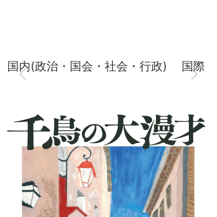
国内(政治・国会・社会・行政)
国際