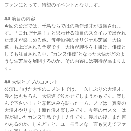
ファンにとって、待望のイベントとなります。
## 演目の内容
今回の公演では、千鳥ならではの新作漫才が披露されま
す。「これぞ千鳥！」と思わせる独自のスタイルで磨かれ
た漫才が楽しめる他、毎年恒例のオリジナル芝居「大悟
道」も上演される予定です。大悟が脚本を手掛け、俳優と
しても注目される中、“カンヌ俳優”となった大悟がどのよ
うな生芝居を展開するのか、その内容には期待が高まりま
す。
## 大悟とノブのコメント
公演に向けた大悟のコメントでは、「久しぶりの大漫才。
漫才はもちろん、大悟道で泣かせてしまうかもです。楽し
んで下さい！」と意気込みを語った一方、ノブは「真夏の
大漫才やります！新作漫才楽しみです。今年のポスターは
僕が描いたカンヌ千鳥です！力作です。漫才の後、また何
かあるのか。しんど」と、ユーモラスな一言も交えてファ
ンを楽しませています。