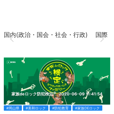
国内(政治・国会・社会・行政)
国際
家族deロック防犯検定
2020-06-09 11:41:54
#岡山県
#美和ロック
#防犯教育
#家族DEロック