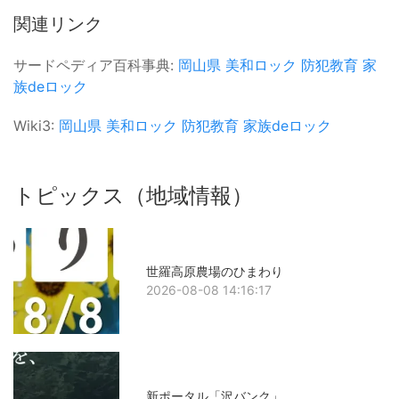
関連リンク
サードペディア百科事典:
岡山県
美和ロック
防犯教育
家
族deロック
Wiki3:
岡山県
美和ロック
防犯教育
家族deロック
トピックス（地域情報）
世羅高原農場のひまわり
2026-08-08 14:16:17
新ポータル「沢バンク」