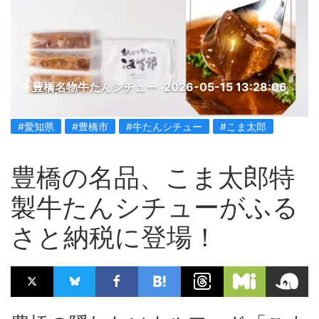
豊橋名物牛たんシチュー
2026-05-15 13:28:06
#愛知県
#豊橋市
#牛たんシチュー
#こま太郎
豊橋の名品、こま太郎特
製牛たんシチューがふる
さと納税に登場！