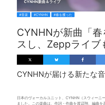
CYNHN新曲＆ライブ
#音楽
#CYNHN
#春を攫った
CYNHNが新曲「
スし、Zeppライ
CYNHNが届ける新たな
日本のヴォーカルユニット、CYNHN（スウィーニ
ました。この楽曲は、作詞・作曲を渡辺翔、編曲を