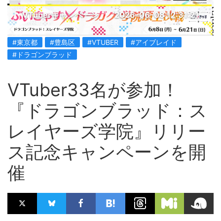
VTuberキャンペーン
2026-06-08 12:31:21
#東京都
#豊島区
#VTUBER
#アイブレイド
#ドラゴンブラッド
VTuber33名が参加！
『ドラゴンブラッド：ス
レイヤーズ学院』リリー
ス記念キャンペーンを開
催