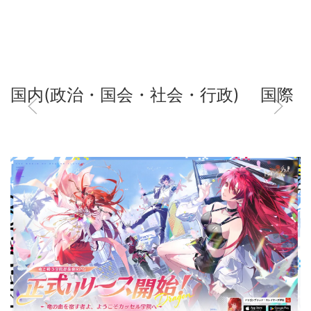
国内(政治・国会・社会・行政)
国際