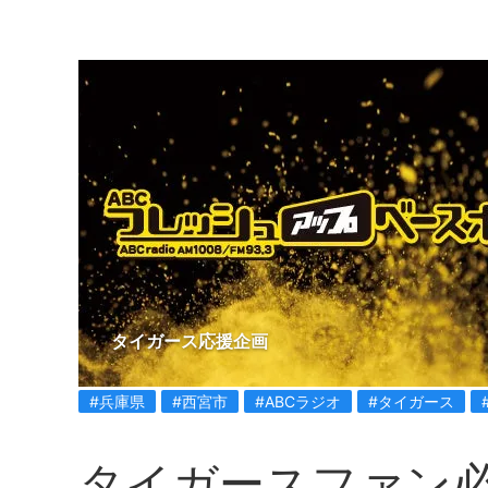
タイガース応援企画
#兵庫県
#西宮市
#ABCラジオ
#タイガース
タイガースファン