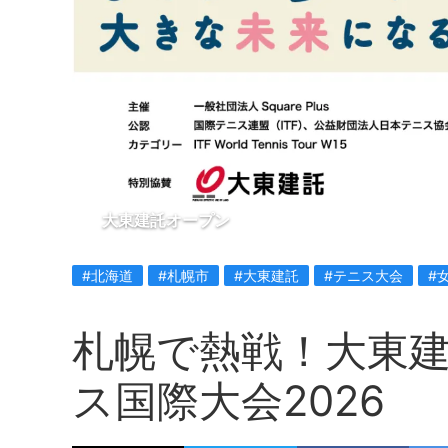
大東建託オープン
#北海道
#札幌市
#大東建託
#テニス大会
#
札幌で熱戦！大東
ス国際大会2026