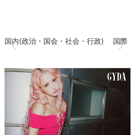
国内(政治・国会・社会・行政)
国際