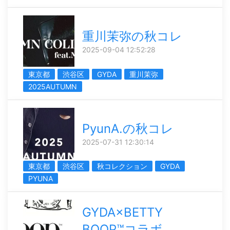
重川茉弥の秋コレ
2025-09-04 12:52:28
東京都
渋谷区
GYDA
重川茉弥
2025AUTUMN
PyunA.の秋コレ
2025-07-31 12:30:14
東京都
渋谷区
秋コレクション
GYDA
PYUNA
GYDA×BETTY
BOOP™コラボ