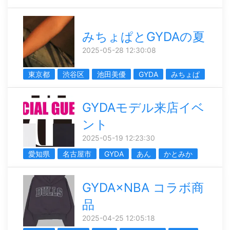
みちょぱとGYDAの夏
2025-05-28 12:30:08
東京都
渋谷区
池田美優
GYDA
みちょぱ
GYDAモデル来店イベ
ント
2025-05-19 12:23:30
愛知県
名古屋市
GYDA
あん
かとみか
GYDA×NBA コラボ商
品
2025-04-25 12:05:18