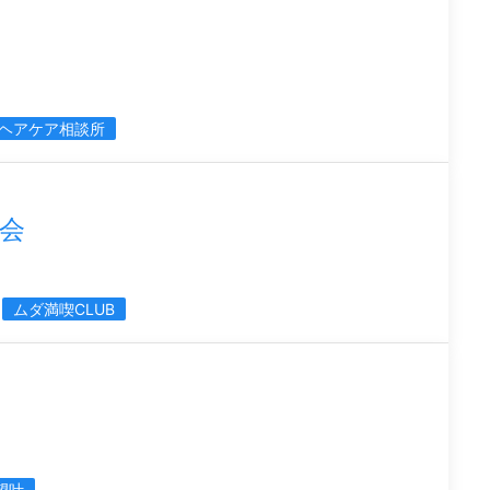
ヘアケア相談所
会
ムダ満喫CLUB
望叶