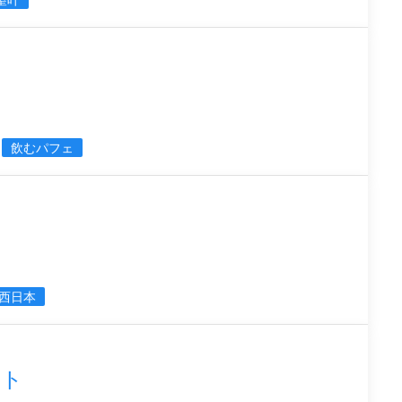
飲むパフェ
西日本
ント