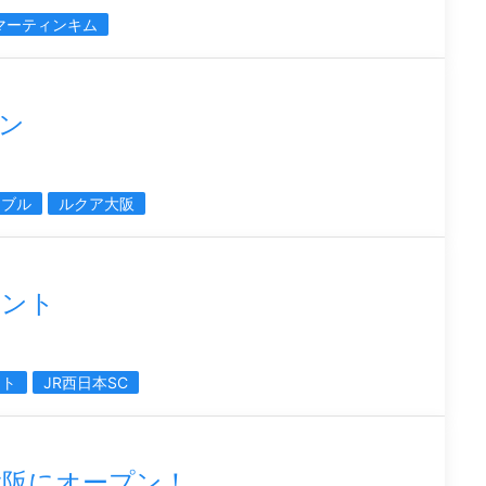
マーティンキム
ン
ナブル
ルクア大阪
ベント
ント
JR西日本SC
大阪にオープン！