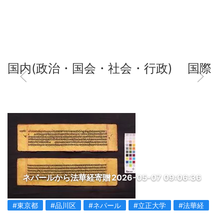
国内(政治・国会・社会・行政)
国際
ネパールから法華経寄贈
2026-05-07 09:06:36
#東京都
#品川区
#ネパール
#立正大学
#法華経