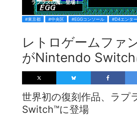
ラプラスの魔、登場！
#東京都
#中央区
#EGGコンソール
#D4エンタ
レトロゲームファ
がNintendo Swit
世界初の復刻作品、ラプラス
Switch™に登場