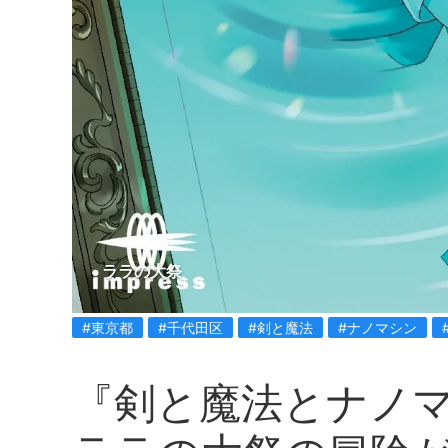
ララの大祭
#東京都
#千代田区
#剣と魔法
#ナノマシン
『剣と魔法とナノマ