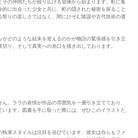
とその仲間たちが繰り広げる冒険から始まります。町に集
命的に出会った少女と共に、町の隠された秘密を探ること
る祭りの楽しさではなく、闇にひそむ陰謀や古代技術の遺
らがどのような結末を迎えるのかが物語の緊張感を引き立
裏切り、そして真実への糸口を描き出しております。
せん。ララの表情が作品の雰囲気を一層引き立てており、
ています。図書を手に取った際には、ぜひこのイラストた
の執筆スタイルは注目を浴びています。彼女は自らもファ