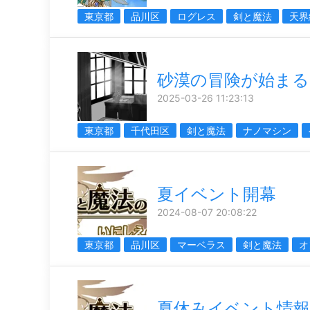
東京都
品川区
ログレス
剣と魔法
天界
砂漠の冒険が始まる
2025-03-26 11:23:13
東京都
千代田区
剣と魔法
ナノマシン
夏イベント開幕
2024-08-07 20:08:22
東京都
品川区
マーベラス
剣と魔法
オ
夏休みイベント情報