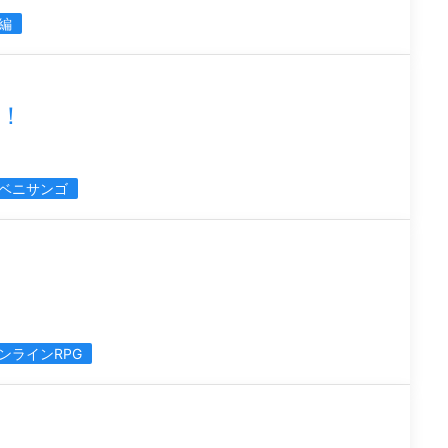
編
！
ベニサンゴ
ンラインRPG