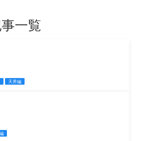
記事一覧
ャ
天界編
編